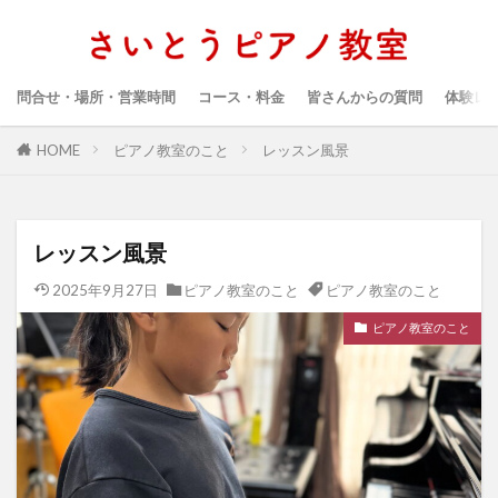
問合せ・場所・営業時間
コース・料金
皆さんからの質問
体験レ
HOME
ピアノ教室のこと
レッスン風景
レッスン風景
2025年9月27日
ピアノ教室のこと
ピアノ教室のこと
ピアノ教室のこと