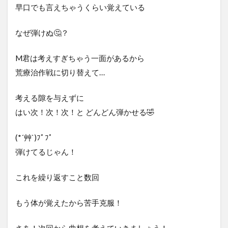
早口でも言えちゃうくらい覚えている
なぜ弾けぬ🤔？
M君は考えすぎちゃう一面があるから
荒療治作戦に切り替えて…
考える隙を与えずに
はい次！次！次！と どんどん弾かせる🤣
(*´艸`)ﾌﾟﾌﾟ
弾けてるじゃん！
これを繰り返すこと数回
もう体が覚えたから苦手克服！
さあ！次回から曲想を考えていきましょう！