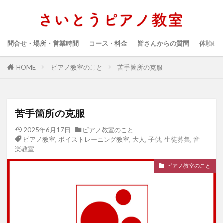
問合せ・場所・営業時間
コース・料金
皆さんからの質問
体験レ
HOME
ピアノ教室のこと
苦手箇所の克服
苦手箇所の克服
2025年6月17日
ピアノ教室のこと
ピアノ教室
,
ボイストレーニング教室
,
大人
,
子供
,
生徒募集
,
音
楽教室
ピアノ教室のこと