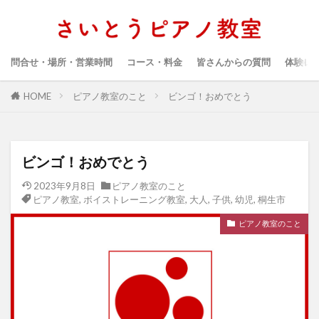
問合せ・場所・営業時間
コース・料金
皆さんからの質問
体験レ
HOME
ピアノ教室のこと
ビンゴ！おめでとう
ビンゴ！おめでとう
2023年9月8日
ピアノ教室のこと
ピアノ教室
,
ボイストレーニング教室
,
大人
,
子供
,
幼児
,
桐生市
ピアノ教室のこと