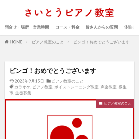
問合せ・場所・営業時間
コース・料金
皆さんからの質問
体験レ
HOME
ピアノ教室のこと
ビンゴ！おめでとうございます
ビンゴ！おめでとうございます
2023年9月15日
ピアノ教室のこと
カラオケ
,
ピアノ教室
,
ボイストレーニング教室
,
声楽教室
,
桐生
市
,
生徒募集
ピアノ教室のこと