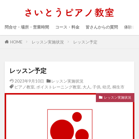
問合せ・場所・営業時間
コース・料金
皆さんからの質問
体験レ
HOME
レッスン実施状況
レッスン予定
レッスン予定
2023年9月10日
レッスン実施状況
ピアノ教室
,
ボイストレーニング教室
,
大人
,
子供
,
幼児
,
桐生市
レッスン実施状況