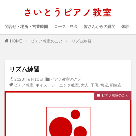
問合せ・場所・営業時間
コース・料金
皆さんからの質問
体験レ
HOME
ピアノ教室のこと
リズム練習
リズム練習
2023年6月10日
ピアノ教室のこと
ピアノ教室
,
ボイストレーニング教室
,
大人
,
子供
,
幼児
,
桐生市
ピアノ教室のこと