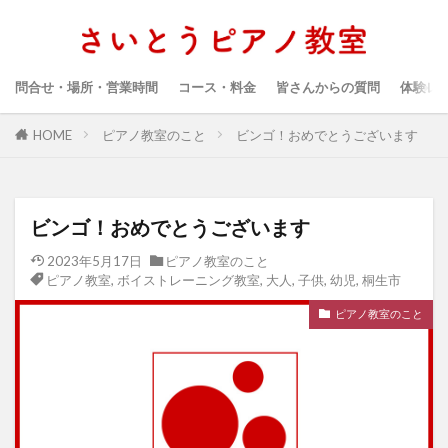
問合せ・場所・営業時間
コース・料金
皆さんからの質問
体験レ
HOME
ピアノ教室のこと
ビンゴ！おめでとうございます
ビンゴ！おめでとうございます
2023年5月17日
ピアノ教室のこと
ピアノ教室
,
ボイストレーニング教室
,
大人
,
子供
,
幼児
,
桐生市
ピアノ教室のこと