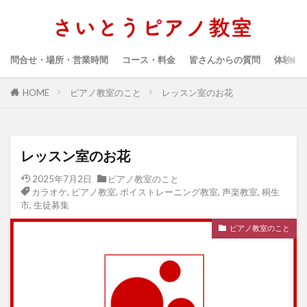
問合せ・場所・営業時間
コース・料金
皆さんからの質問
体験レ
HOME
ピアノ教室のこと
レッスン室のお花
レッスン室のお花
2025年7月2日
ピアノ教室のこと
カラオケ
,
ピアノ教室
,
ボイストレーニング教室
,
声楽教室
,
桐生
市
,
生徒募集
ピアノ教室のこと