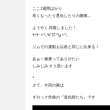
ここ2週間ばかり
良くなったり悪化したりの腰痛…
ようやく 回復しました！
ﾔｯﾀｰ✧*｡٩(ˊᗜˋ*)و✧*｡
ジムでの運動も以前と同じに出来る！
あぁ～健康ってありがたい
しみじみ そう思います
*
さて、今回の曲は
ギロック作曲の『道化師たち』です