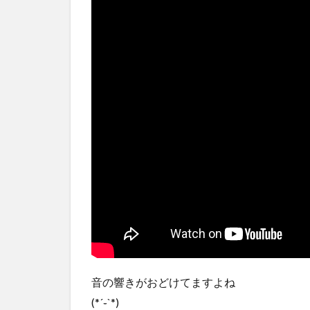
音の響きがおどけてますよね
(*´֊`*)