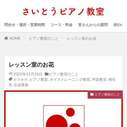
問合せ・場所・営業時間
コース・料金
皆さんからの質問
体験レ
HOME
ピアノ教室のこと
レッスン室のお花
レッスン室のお花
2022年11月26日
ピアノ教室のこと
カラオケ
,
ピアノ教室
,
ボイストレーニング教室
,
声楽教室
,
桐生
市
,
生徒募集
ピアノ教室のこと