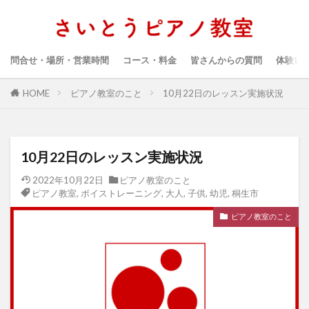
問合せ・場所・営業時間
コース・料金
皆さんからの質問
体験レ
HOME
ピアノ教室のこと
10月22日のレッスン実施状況
10月22日のレッスン実施状況
2022年10月22日
ピアノ教室のこと
ピアノ教室
,
ボイストレーニング
,
大人
,
子供
,
幼児
,
桐生市
ピアノ教室のこと